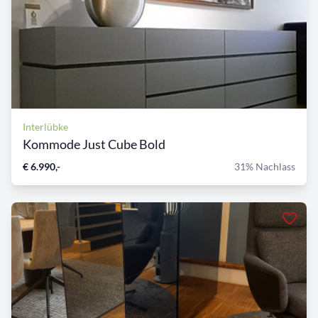
Interlübke
Kommode Just Cube Bold
€ 6.990,-
31% Nachlass