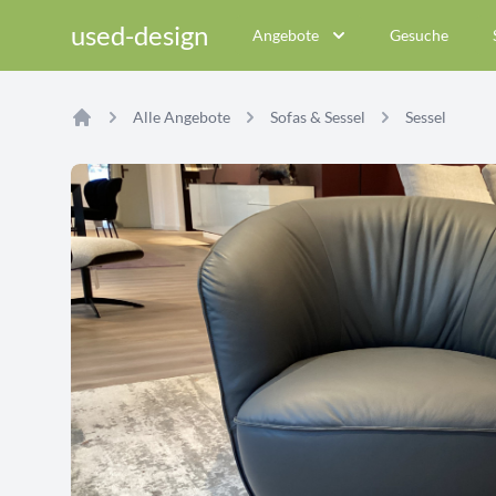
used-design
Angebote
Gesuche
Alle Angebote
Sofas & Sessel
Sessel
Home