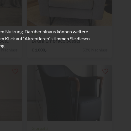
ren Nutzung. Darüber hinaus können weitere
Brühl
m Klick auf “Akzeptieren” stimmen Sie diesen
es...
Brühl Embrace Sessel
ng.
 Nachlass
€ 1.000,-
53% Nachlass
Giorgetti