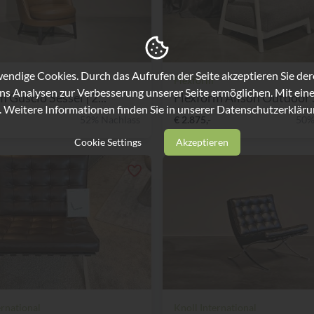
ndige Cookies. Durch das Aufrufen der Seite akzeptieren Sie de
Flexform
ns Analysen zur Verbesserung unserer Seite ermöglichen. Mit eine
 Guscio Sessel | 2...
Flexform Alison Outdoor S
. Weitere Informationen finden Sie in unserer
Datenschutzerkläru
52% Nachlass
€ 2.875,-
50%
Cookie Settings
Akzeptieren
ernational
Knoll International