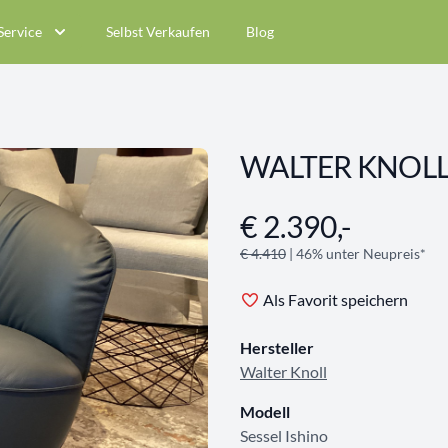
Service
Selbst Verkaufen
Blog
WALTER KNOLL 
€ 2.390,-
Angebotsinformationen
€ 4.410
| 46% unter Neupreis*
Als Favorit speichern
Hersteller
Walter Knoll
Modell
Sessel Ishino