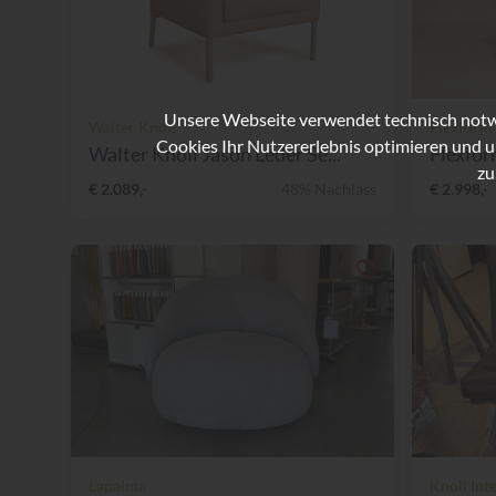
Unsere Webseite verwendet technisch notwe
Walter Knoll
Flexform
Cookies Ihr Nutzererlebnis optimieren und u
Walter Knoll Jason Leder Se...
Flexform
zu
€ 2.089,-
48% Nachlass
€ 2.998,-
Lapalma
Knoll Int