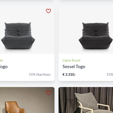
et
Ligne Roset
Togo
Sessel Togo
15% Nachlass
€ 2.310,-
15%