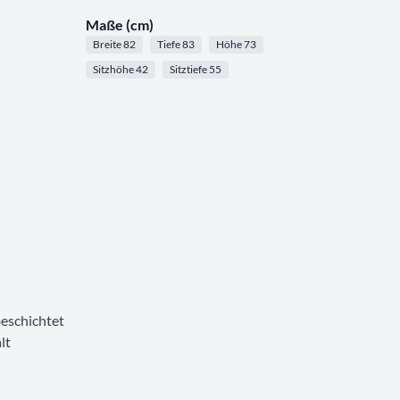
Maße (cm)
Breite 82
Tiefe 83
Höhe 73
Sitzhöhe 42
Sitztiefe 55
eschichtet
lt