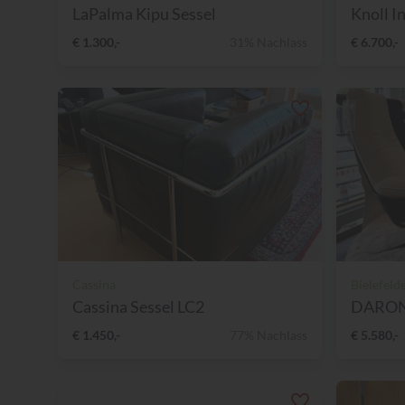
LaPalma Kipu Sessel
Knoll In
€ 1.300,-
31% Nachlass
€ 6.700,-
Cassina
Bielefeld
Cassina Sessel LC2
DARON S
€ 1.450,-
77% Nachlass
€ 5.580,-