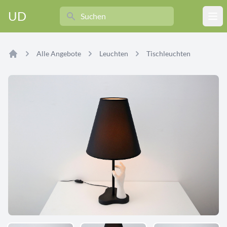
Search
UD
Ope
Alle Angebote
Leuchten
Tischleuchten
Home