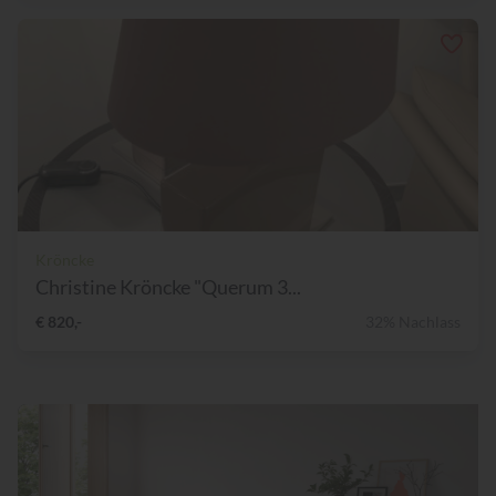
Kröncke
Christine Kröncke "Querum 3...
€ 820,-
32% Nachlass