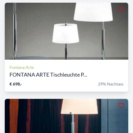
Fontana Arte
FONTANA ARTE Tischleuchte P...
€ 698,-
29% Nachlass