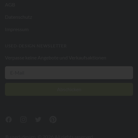
AGB
Datenschutz
Impressum
USED-DESIGN NEWSLETTER
Verpasse keine Angebote und Verkaufsaktionen
Abschicken
Facebook
Instagram
Twitter
Pinterest
® used-design. © 2026 All rights reserved.