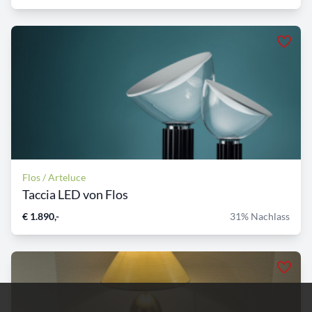
Flos / Arteluce
Taccia LED von Flos
€ 1.890,-
31% Nachlass