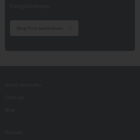
Designliebhaber.
Blog Post weiterlesen
Footer
Selbst Verkaufen
Über uns
Blog
Kontakt