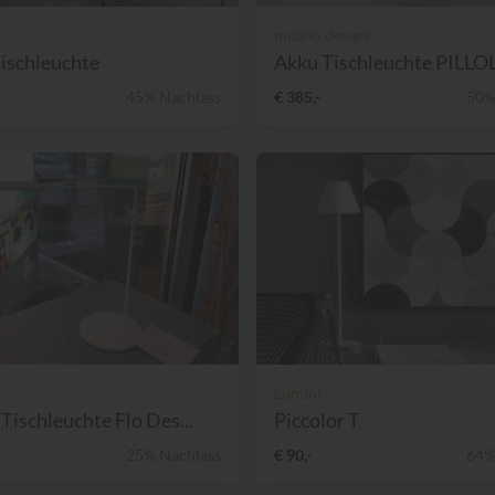
milano.design
Tischleuchte
Akku Tischleuchte PILLOL
45% Nachlass
€ 385,-
50%
Lumini
Tischleuchte Flo Des...
Piccolor T
25% Nachlass
€ 90,-
64%