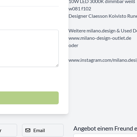
10W LED 3000K dimmbar weiß
w081 f102
Designer Claesson Koivisto Run
Weitere milano.design & Used D
www.milano-design-outlet.de
oder
www.instagram.com/milano.desig
Angebot einem Freund 
r
Email