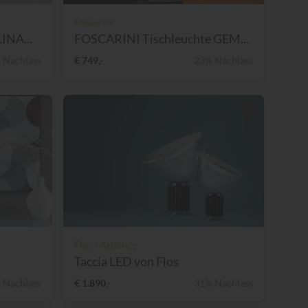
Foscarini
INA...
FOSCARINI Tischleuchte GEM...
 Nachlass
€ 749,-
23% Nachlass
Flos / Arteluce
Taccia LED von Flos
 Nachlass
€ 1.890,-
31% Nachlass