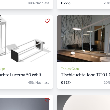
40% Nachlass
€ 229,-
20%
ign
Tobias Grau
chte Lucerna 50 Whit...
Tischleuchte John TC 01-
45% Nachlass
€ 517,-
10%