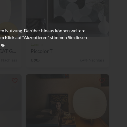
ren Nutzung. Darüber hinaus können weitere
m Klick auf “Akzeptieren” stimmen Sie diesen
ng.
Lumini
AT G...
Piccolor T
 Nachlass
€ 90,-
64% Nachlass