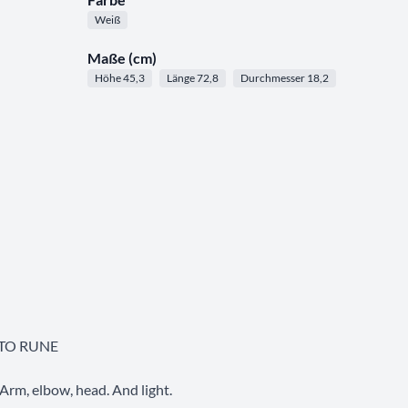
Weiß
Maße (cm)
Höhe 45,3
Länge 72,8
Durchmesser 18,2
STO RUNE
 Arm, elbow, head. And light.