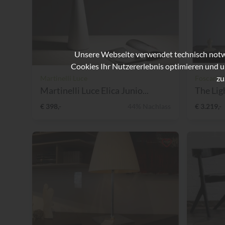
Unsere Webseite verwendet technisch notwe
Cookies Ihr Nutzererlebnis optimieren und u
zu
Martinelli Luce
Foscarini
Martinelli Luce Elica Junio...
The Ligh
€ 398,-
44% Nachlass
€ 3.219,-