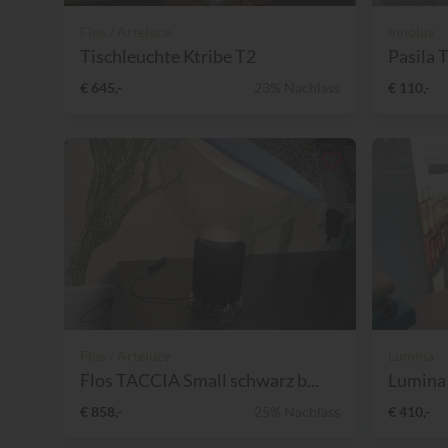
Flos / Arteluce
Innolux
Tischleuchte Ktribe T2
Pasila 
€ 645,-
23% Nachlass
€ 110,-
Flos / Arteluce
Lumina
Flos TACCIA Small schwarz b...
Lumina 
€ 858,-
25% Nachlass
€ 410,-