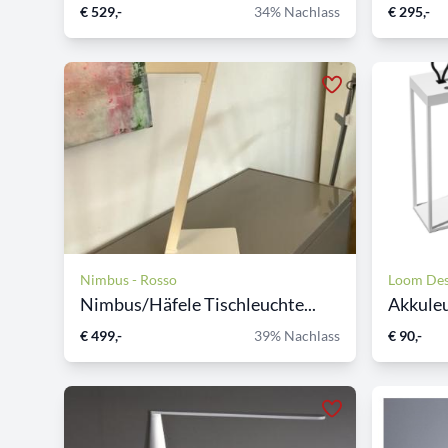
€ 529,-
34% Nachlass
€ 295,-
Nimbus - Rosso
Loom Des
Nimbus/Häfele Tischleuchte...
Akkuleu
€ 499,-
39% Nachlass
€ 90,-