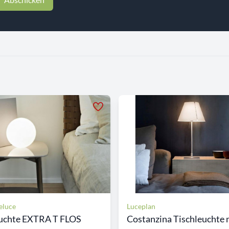
teluce
Luceplan
euchte EXTRA T FLOS
Costanzina Tischleuchte m