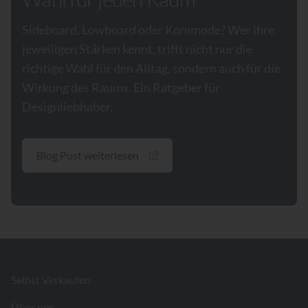
Sideboard, Lowboard oder Kommode? Wer ihre
jeweiligen Stärken kennt, trifft nicht nur die
richtige Wahl für den Alltag, sondern auch für die
Wirkung des Raums. Ein Ratgeber für
Designliebhaber.
Blog Post weiterlesen
Footer
Selbst Verkaufen
Über uns