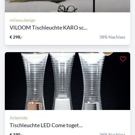
milano.design
VILOOM Tischleuchte KARO sc...
€ 298,-
38% Nachlass
Artemide
Tischleuchte LED Come toget...
€ 190,-
36% Nachlass