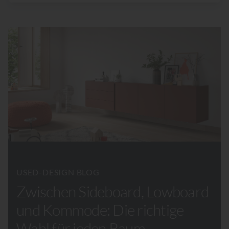
USED-DESIGN BLOG
Zwischen Sideboard, Lowboard
und Kommode: Die richtige
Wahl für jeden Raum