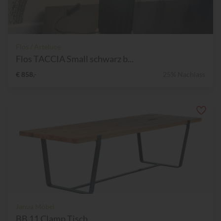
Flos / Arteluce
Flos TACCIA Small schwarz b...
€ 858,-
25% Nachlass
Janua Möbel
BB 11 Clamp Tisch