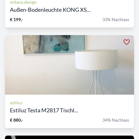
milano.design
Außen-Bodenleuchte KONG XS...
€ 199,-
33% Nachlass
estiluz
Estiluz Testa M2817 Tischl...
€ 880,-
34% Nachlass