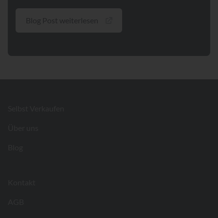
Blog Post weiterlesen
Footer
Selbst Verkaufen
Über uns
Blog
Kontakt
AGB