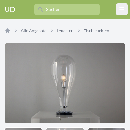
Search
UD
Ope
Alle Angebote
Leuchten
Tischleuchten
Home