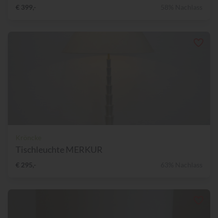
€ 399,-
58% Nachlass
Kröncke
Tischleuchte MERKUR
€ 295,-
63% Nachlass