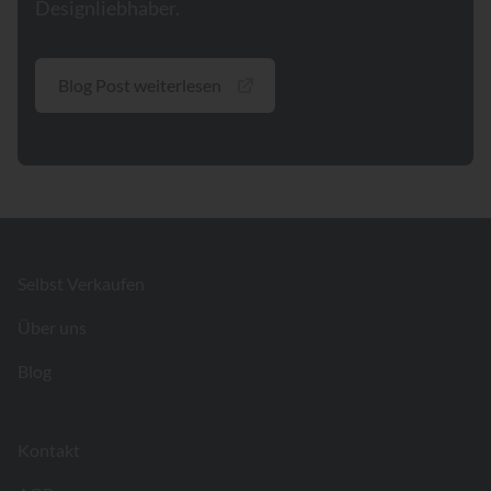
Designliebhaber.
Blog Post weiterlesen
Footer
Selbst Verkaufen
Über uns
Blog
Kontakt