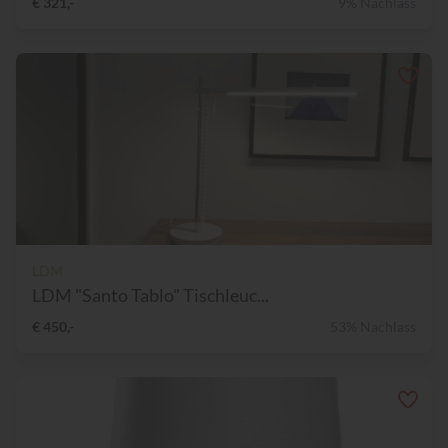
€ 321,-
9% Nachlass
LDM
LDM "Santo Tablo" Tischleuc...
€ 450,-
53% Nachlass