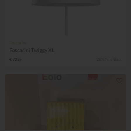
Foscarini
Foscarini Twiggy XL
€ 725,-
20% Nachlass