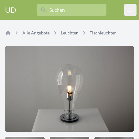
Search
UD
Ope
Alle Angebote
Leuchten
Tischleuchten
Home