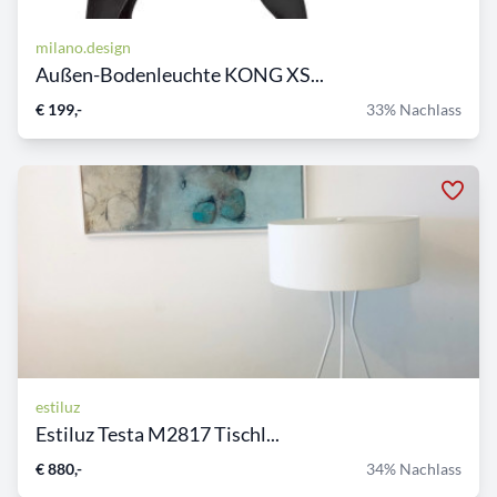
milano.design
Außen-Bodenleuchte KONG XS...
€ 199,-
33% Nachlass
estiluz
Estiluz Testa M2817 Tischl...
€ 880,-
34% Nachlass