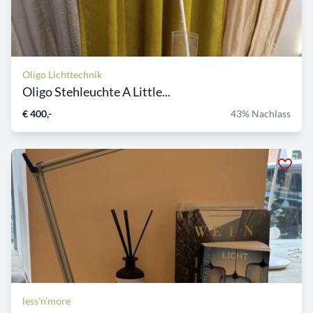
Oligo Lichttechnik
Oligo Stehleuchte A Little...
€ 400,-
43% Nachlass
less’n’more