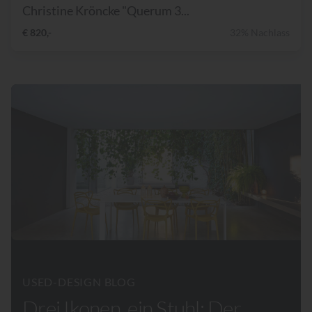
Christine Kröncke "Querum 3...
€ 820,-
32% Nachlass
USED-DESIGN BLOG
Drei Ikonen, ein Stuhl: Der