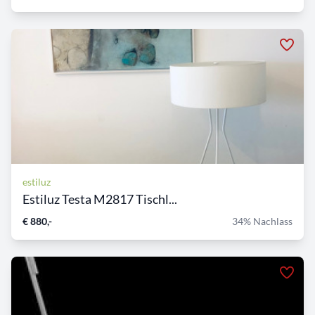
estiluz
Estiluz Testa M2817 Tischl...
€ 880,-
34% Nachlass