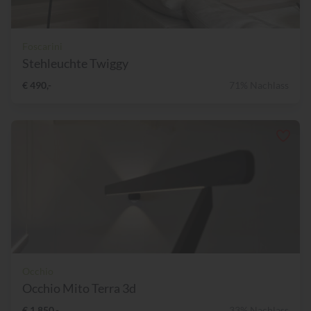
Foscarini
Stehleuchte Twiggy
€ 490,-
71% Nachlass
Occhio
Occhio Mito Terra 3d
€ 1.850,-
33% Nachlass