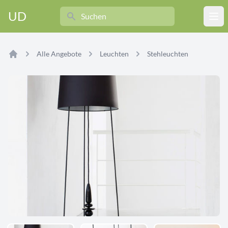
Search
UD
Ope
Alle Angebote
Leuchten
Stehleuchten
Home