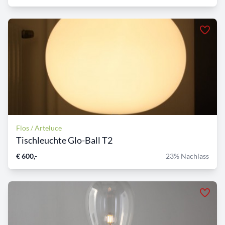
Flos / Arteluce
Tischleuchte Glo-Ball T2
€ 600,-
23% Nachlass