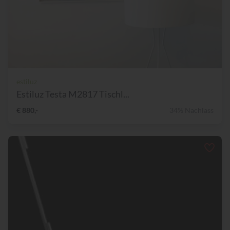
estiluz
Estiluz Testa M2817 Tischl...
€ 880,-
34% Nachlass