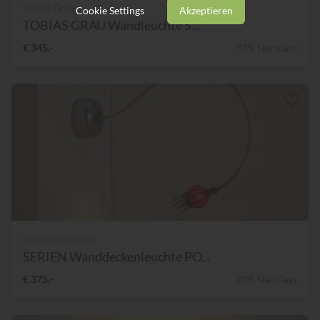
Tobias Grau
Cookie Settings
Akzeptieren
TOBIAS GRAU Wandleuchte S...
€ 345,-
33% Nachlass
Serien Leuchten
SERIEN Wanddeckenleuchte PO...
€ 375,-
20% Nachlass