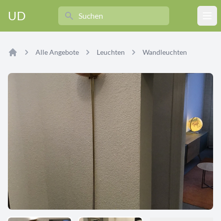
Search
UD
Ope
Alle Angebote
Leuchten
Wandleuchten
Home