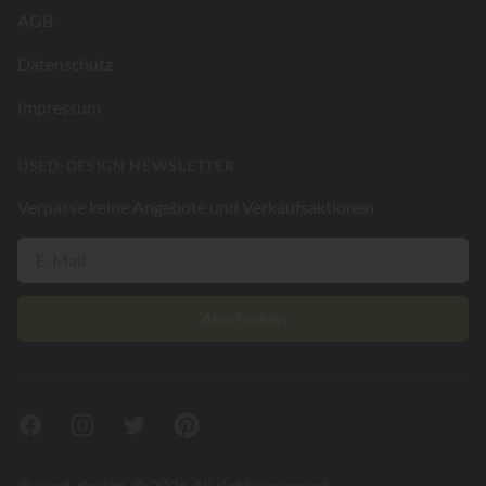
AGB
Datenschutz
Impressum
USED-DESIGN NEWSLETTER
Verpasse keine Angebote und Verkaufsaktionen
Abschicken
Facebook
Instagram
Twitter
Pinterest
® used-design. © 2026 All rights reserved.