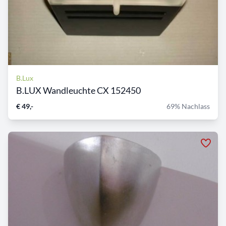
B.Lux
B.LUX Wandleuchte CX 152450
€ 49,-
69% Nachlass