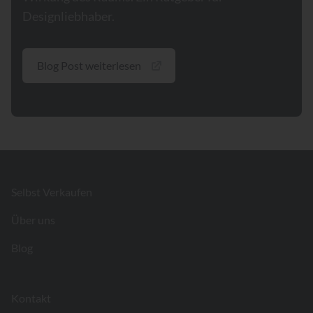
Designliebhaber.
Blog Post weiterlesen
Footer
Selbst Verkaufen
Über uns
Blog
Kontakt