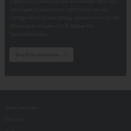
Sideboard, Lowboard oder Kommode? Wer ihre
jeweiligen Stärken kennt, trifft nicht nur die
richtige Wahl für den Alltag, sondern auch für die
Wirkung des Raums. Ein Ratgeber für
Designliebhaber.
Blog Post weiterlesen
Footer
Selbst Verkaufen
Über uns
Blog