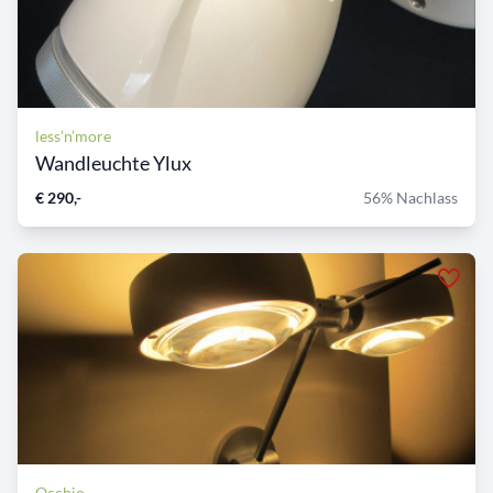
less’n’more
Wandleuchte Ylux
€ 290,-
56% Nachlass
Occhio