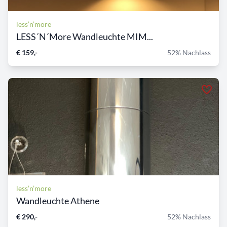
less’n’more
LESS´N´More Wandleuchte MIM...
€ 159,-
52% Nachlass
less’n’more
Wandleuchte Athene
€ 290,-
52% Nachlass