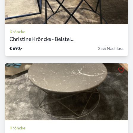
Kröncke
Christine Kröncke - Beistel...
€ 690,-
25% Nachlass
Kröncke