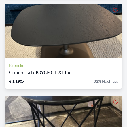
Kröncke
Couchtisch JOYCE CT-XL fix
€ 1.190,-
32% Nachlass