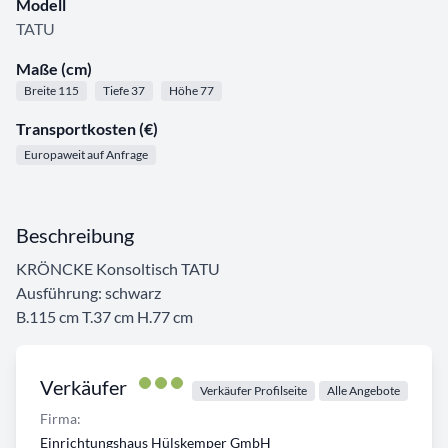
Modell
TATU
Maße (cm)
Breite 115
Tiefe 37
Höhe 77
Transportkosten (€)
Europaweit auf Anfrage
Beschreibung
KRÖNCKE Konsoltisch TATU
Ausführung: schwarz
B.115 cm T.37 cm H.77 cm
Verkäufer
Verkäufer Profilseite
Alle Angebote
Firma:
Einrichtungshaus Hülskemper GmbH