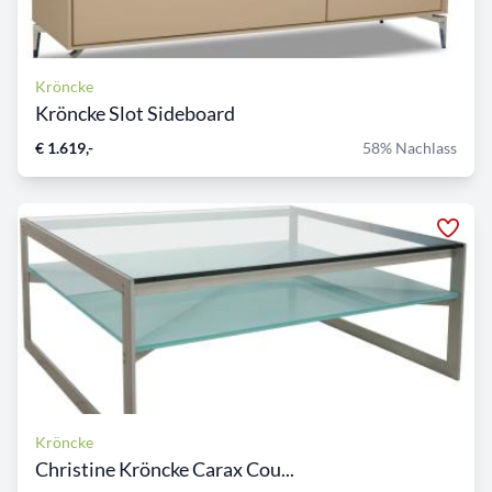
Kröncke
Kröncke Slot Sideboard
€ 1.619,-
58% Nachlass
Kröncke
Christine Kröncke Carax Cou...