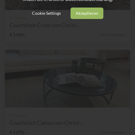
Cookie Settings
Akzeptieren
Kröncke
Couchtisch Cross von Christ...
€ 1.460,-
15% Nachlass
Kröncke
Couchtisch Cameo von Christ...
€ 1.870,-
15% Nachlass