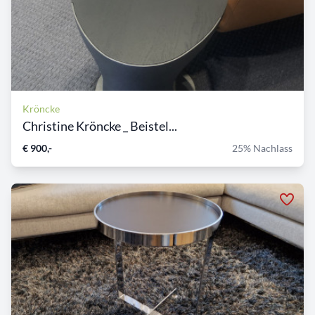
Kröncke
Christine Kröncke _ Beistel...
€ 900,-
25% Nachlass