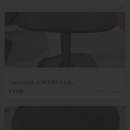
Kröncke
Couchtisch JOYCE BT-S Lift...
€ 1.278,-
32% Nachlass